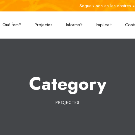
Segueix-nos en les nostres x
Què fem?
Projectes
Informa’t
Implica’t
Cont
Category
PROJECTES