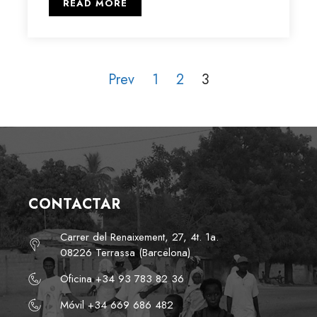
READ MORE
Prev
1
2
3
CONTACTAR
Carrer del Renaixement, 27, 4t. 1a.
08226 Terrassa (Barcelona)
Oficina +34 93 783 82 36
Móvil +34 669 686 482