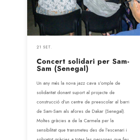
21 SET.
Concert solidari per Sam-
Sam (Senegal)
Un any més la nova jazz cava s’omple de
solidaritat donant suport al projecte de
construcció d’un centre de preescolar al barri
de Sam-Sam als afores de Dakar (Senegal).
Moltes gràcies a de la Carmela per la
sensibilitat que transmeteu des de l’escenari i
sobretot gràcies a totes les persones que feu