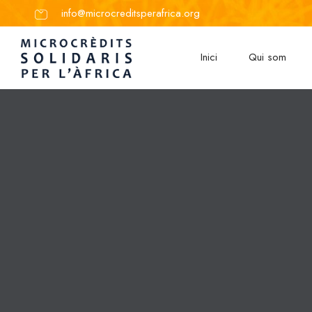
info@microcreditsperafrica.org
Inici
Qui som