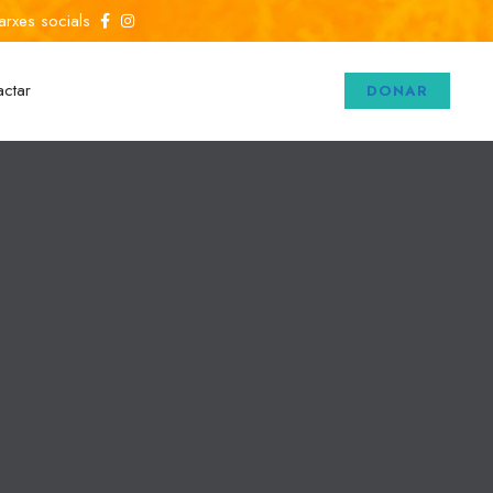
arxes socials
actar
DONAR