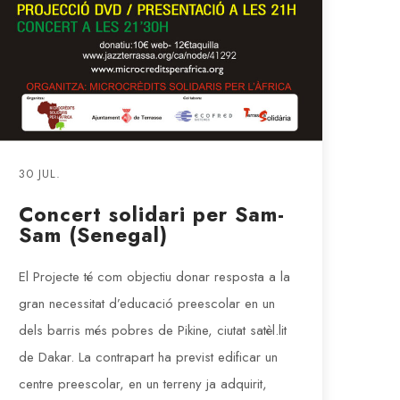
30 JUL.
Concert solidari per Sam-
Sam (Senegal)
El Projecte té com objectiu donar resposta a la
gran necessitat d’educació preescolar en un
dels barris més pobres de Pikine, ciutat satèl.lit
de Dakar. La contrapart ha previst edificar un
centre preescolar, en un terreny ja adquirit,