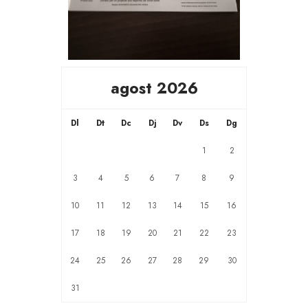
agost 2026
Dl
Dt
Dc
Dj
Dv
Ds
Dg
1
2
3
4
5
6
7
8
9
10
11
12
13
14
15
16
17
18
19
20
21
22
23
24
25
26
27
28
29
30
31