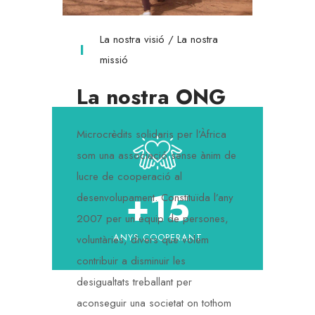
La nostra visió / La nostra
missió
La nostra ONG
Microcrèdits solidaris per l’Àfrica
som una associació sense ànim de
lucre de cooperació al
+
15
desenvolupament. Constituïda l’any
2007 per un equip de persones,
ANYS COOPERANT
voluntàries, divers que volem
contribuir a disminuir les
desigualtats treballant per
aconseguir una societat on tothom