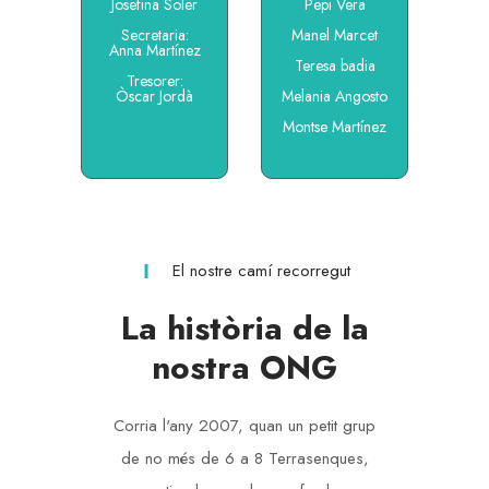
Josefina Soler
Pepi Vera
Secretaria:
Manel Marcet
Anna Martínez
Teresa badia
Tresorer:
Òscar Jordà
Melania Angosto
Montse Martínez
El nostre camí recorregut
La història de la
nostra ONG
Corria l'any 2007, quan un petit grup
de no més de 6 a 8 Terrasenques,