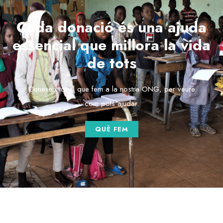
Cada donació és una ajuda
essencial que millora la vida
de tots
Conexeix tot el que fem a la nostra ONG, per veure
com pots ajudar.
QUÈ FEM