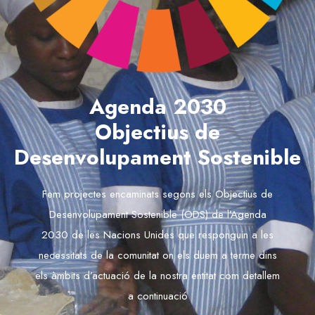
Agenda 2030
Objectius de
Desenvolupament Sostenible
Fem projectes encaminats segons els Objectius de
Desenvolupament Sostenible (ODS) de l’Agenda
2030 de les Nacions Unides que responguin a les
necessitats de la comunitat on els duem a terme dins
els àmbits d’actuació de la nostra entitat com detallem
a continuació