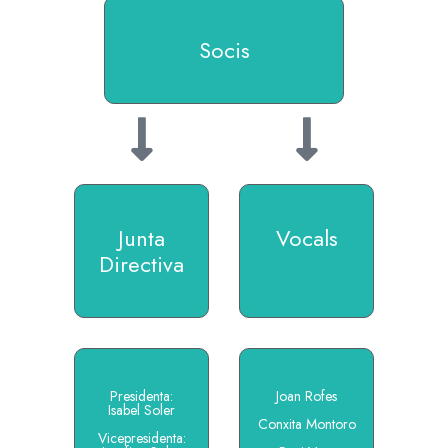
Socis
Junta
Vocals
Directiva
Presidenta:
Joan Rofes
Isabel Soler
Conxita Montoro
Vicepresidenta: