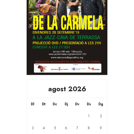
agost 2026
Dl
Dt
Dc
Dj
Dv
Ds
Dg
1
2
3
4
5
6
7
8
9