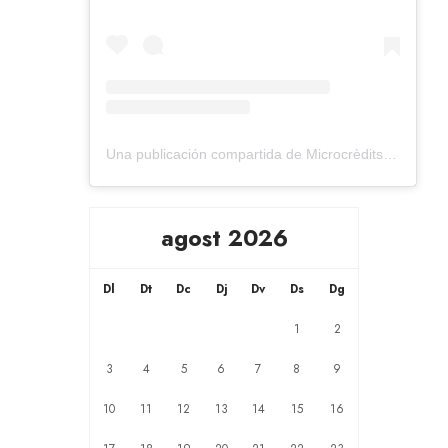
Una publicación compartida de Microcrèdits Solidaris per l'Àfrica (@microcreditsafrica)
agost 2026
Dl
Dt
Dc
Dj
Dv
Ds
Dg
1
2
3
4
5
6
7
8
9
10
11
12
13
14
15
16