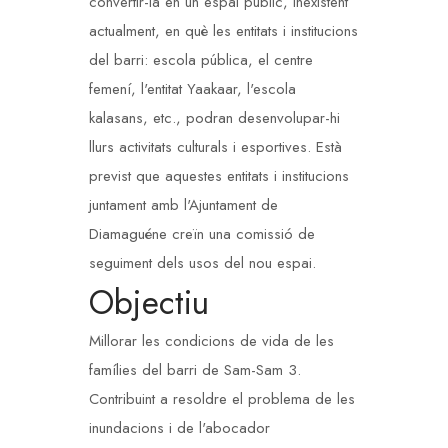
convertir-la en un espai públic, inexistent
actualment, en què les entitats i institucions
del barri: escola pública, el centre
femení, l'entitat Yaakaar, l'escola
kalasans, etc., podran desenvolupar-hi
llurs activitats culturals i esportives. Està
previst que aquestes entitats i institucions
juntament amb l'Ajuntament de
Diamaguéne creïn una comissió de
seguiment dels usos del nou espai.
Objectiu
Millorar les condicions de vida de les
famílies del barri de Sam-Sam 3.
Contribuint a resoldre el problema de les
inundacions i de l'abocador