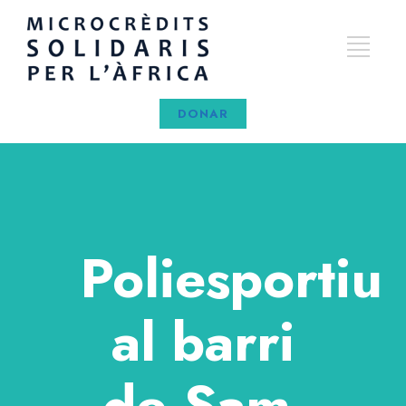
DONAR
Poliesportiu
al barri
de Sam-