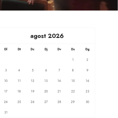
agost 2026
Dl
Dt
Dc
Dj
Dv
Ds
Dg
1
2
3
4
5
6
7
8
9
10
11
12
13
14
15
16
17
18
19
20
21
22
23
24
25
26
27
28
29
30
31