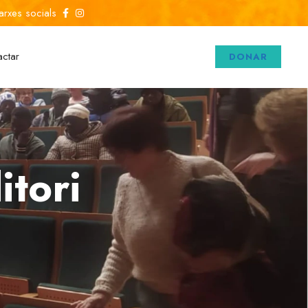
arxes socials
actar
DONAR
itori