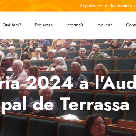
Segueix-nos en les nostres x
Què fem?
Projectes
Informa’t
Implica’t
Cont
ria 2024 a l'Aud
pal de Terrassa