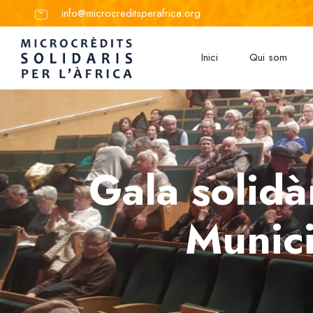
info@microcreditsperafrica.org
Inici
Qui som
Gala solidà
Munici