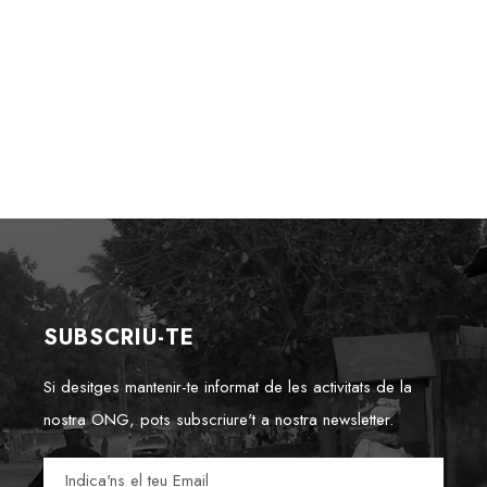
SUBSCRIU-TE
Si desitges mantenir-te informat de les activitats de la
nostra ONG, pots subscriure't a nostra newsletter.