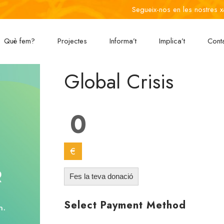
Segueix-nos en les nostres x
Què fem?
Projectes
Informa’t
Implica’t
Cont
Global Crisis
0
€
Fes la teva donació
Select Payment Method