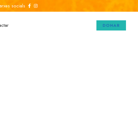
arxes socials
actar
DONAR