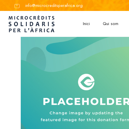
info@microcreditsperafrica.org
Inici
Qui som