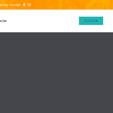
arxes socials
actar
DONAR