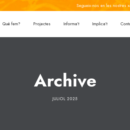
Segueix-nos en les nostres x
Què fem?
Projectes
Informa’t
Implica’t
Cont
Archive
JULIOL 2025