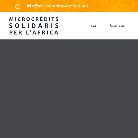
info@microcreditsperafrica.org
Inici
Qui som